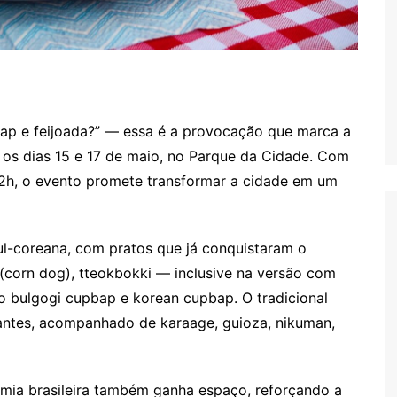
bap e feijoada?” — essa é a provocação que marca a
e os dias 15 e 17 de maio, no Parque da Cidade. Com
22h, o evento promete transformar a cidade em um
sul-coreana, com pratos que já conquistaram o
 (corn dog), tteokbokki — inclusive na versão com
o bulgogi cupbap e korean cupbap. O tradicional
antes, acompanhado de karaage, guioza, nikuman,
nomia brasileira também ganha espaço, reforçando a