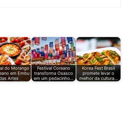
val do Morango
Festival Coreano
Korea Fest Brasil
reano em Embu
transforma Osasco
promete levar o
das Artes
em um pedacinho…
melhor da cultura…