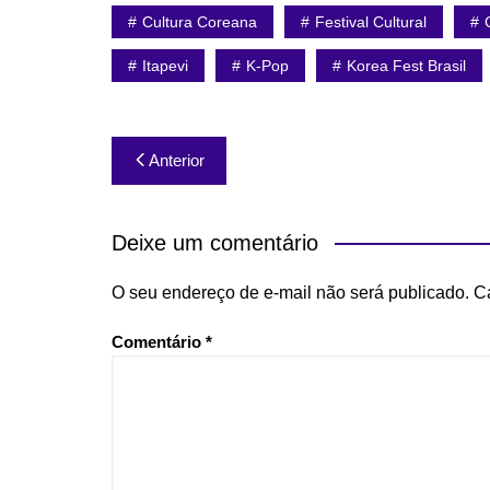
Cultura Coreana
Festival Cultural
Itapevi
K-Pop
Korea Fest Brasil
Navegação
Anterior
de
Post
Deixe um comentário
O seu endereço de e-mail não será publicado.
C
Comentário
*