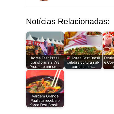
Notícias Relacionadas:
Korea Fest Brasil
Korea Fest Brasil
Festi
transforma a Vila
celebra cultura sul-
e Co
Prudente em um…
coreana em…
Vargem Grande
Paulista recebe o
Korea Fest Brasil…