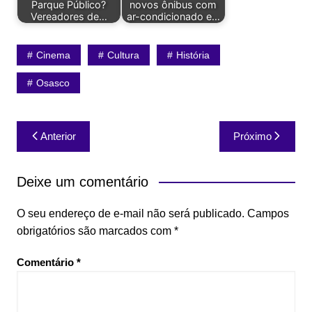
Parque Público?
novos ônibus com
Vereadores de…
ar-condicionado e…
Cinema
Cultura
História
Osasco
Navegação
Anterior
Próximo
de
Post
Deixe um comentário
O seu endereço de e-mail não será publicado.
Campos
obrigatórios são marcados com
*
Comentário
*