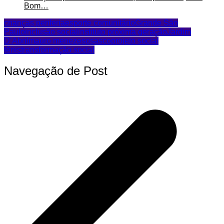
Bom…
crianças periferia
esporte comunitário
Grande São
Paulo
inclusão social
instituto próxima geração
Jardim
D’Abril
mauro menezes
osasco
projeto social
tênis
transformação social
Navegação de Post