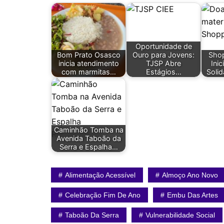
Oportunidade de
Bom Prato Osasco
Ouro para Jovens:
Sho
inicia atendimento
TJSP Abre
Ini
com marmitas…
Estágios…
Solid
Caminhão Tomba na
Avenida Taboão da
Serra e Espalha…
Alimentação Acessível
Almoço Ano Novo
Celebração Fim De Ano
Embu Das Artes
Taboão Da Serra
Vulnerabilidade Social