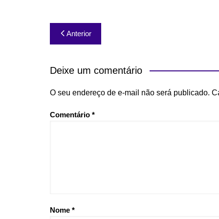
Navegação
Anterior
de
Post
Deixe um comentário
O seu endereço de e-mail não será publicado.
C
Comentário
*
Nome
*