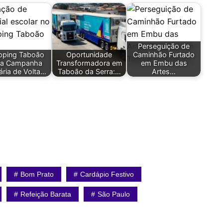
Perseguição de
pping Taboão
Oportunidade
Caminhão Furtado
cia Campanha
Transformadora em
em Embu das
ária de Volta…
Taboão da Serra:…
Artes…
Bom Prato
Cardápio Festivo
Refeição Barata
São Paulo