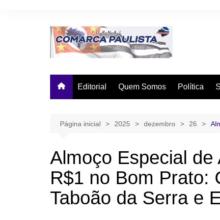
Ir
para
o
conteúdo
Editorial
Quem Somos
Política
Página inicial
2025
dezembro
26
Al
Almoço Especial de
R$1 no Bom Prato: 
Taboão da Serra e 