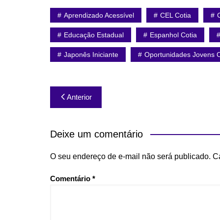
Aprendizado Acessível
CEL Cotia
Educação Estadual
Espanhol Cotia
Japonês Iniciante
Oportunidades Jovens C
Navegação
Anterior
de
Post
Deixe um comentário
O seu endereço de e-mail não será publicado.
C
Comentário
*