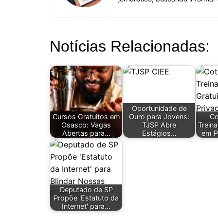
Notícias Relacionadas:
Oportunidade de
Cursos Gratuitos em
Ouro para Jovens:
Co
Osasco: Vagas
TJSP Abre
Trein
Abertas para…
Estágios…
em P
Deputado de SP
Propõe 'Estatuto da
Internet' para…