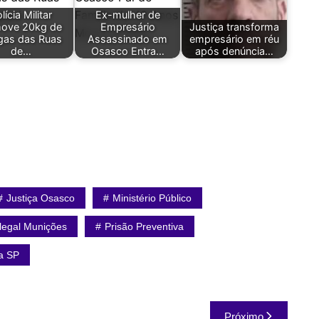
lícia Militar
Ex-mulher de
ove 20kg de
Empresário
Justiça transforma
gas das Ruas
Assassinado em
empresário em réu
de…
Osasco Entra…
após denúncia…
Justiça Osasco
Ministério Público
Ilegal Munições
Prisão Preventiva
ça SP
Próximo