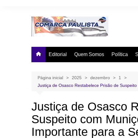
Ir
para
o
conteúdo
Editorial
Quem Somos
Política
Página inicial
2025
dezembro
1
Justiça de Osasco Restabelece Prisão de Suspeito
Justiça de Osasco R
Suspeito com Muniç
Importante para a S