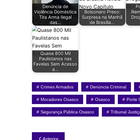
Denúncia de
Po
Violência Doméstica
Bolsonaro Preso:
Rem
Tira Arma Ilegal
Surpresa na Manhã
Dro
das…
de Brasília…
Quase 800 Mil
Paulistanos nas
Favelas Sem Acesso
a…
Crimes Armados
Denúncia Criminal
Moradores Osasco
Osasco
Porte 
Segurança Pública Osasco
Tribunal Justi
Navegação
Anterior