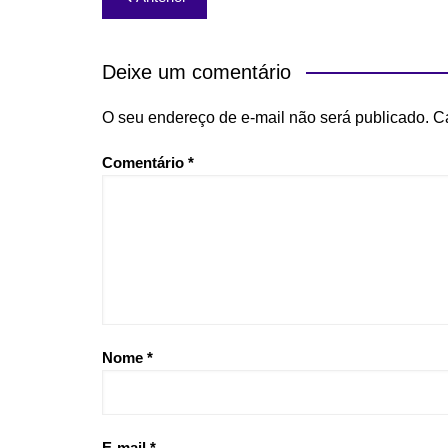
de
Post
Deixe um comentário
O seu endereço de e-mail não será publicado.
C
Comentário
*
Nome
*
E-mail
*