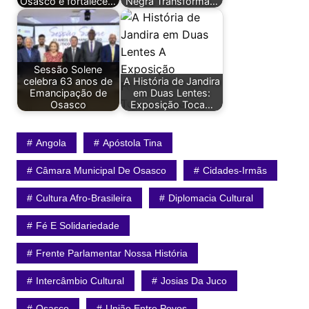
Osasco e fortalece…
Negra Transforma…
Sessão Solene
celebra 63 anos de
A História de Jandira
Emancipação de
em Duas Lentes:
Osasco
Exposição Toca…
Angola
Apóstola Tina
Câmara Municipal De Osasco
Cidades-Irmãs
Cultura Afro-Brasileira
Diplomacia Cultural
Fé E Solidariedade
Frente Parlamentar Nossa História
Intercâmbio Cultural
Josias Da Juco
Osasco
União Entre Povos