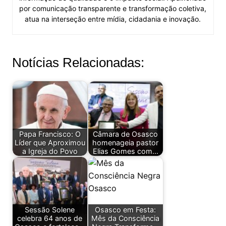
por comunicação transparente e transformação coletiva,
atua na interseção entre mídia, cidadania e inovação.
Notícias Relacionadas:
Papa Francisco: O
Câmara de Osasco
Líder que Aproximou
homenageia pastor
a Igreja do Povo
Elias Gomes com…
Sessão Solene
Osasco em Festa:
celebra 64 anos de
Mês da Consciência