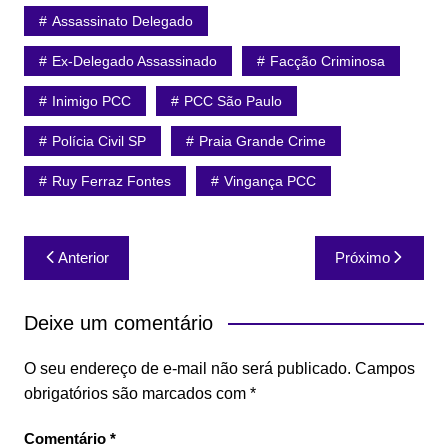
Assassinato Delegado
Ex-Delegado Assassinado
Facção Criminosa
Inimigo PCC
PCC São Paulo
Polícia Civil SP
Praia Grande Crime
Ruy Ferraz Fontes
Vingança PCC
Navegação
Anterior
Próximo
de
Post
Deixe um comentário
O seu endereço de e-mail não será publicado.
Campos
obrigatórios são marcados com
*
Comentário
*