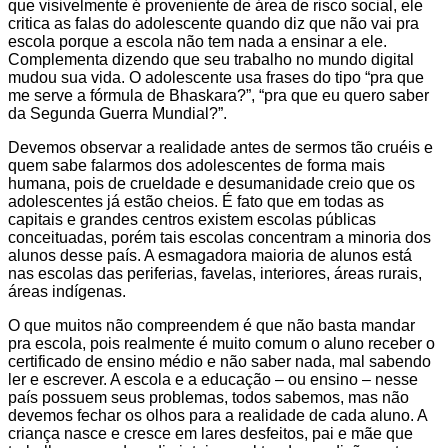
que visivelmente é proveniente de área de risco social, ele
critica as falas do adolescente quando diz que não vai pra
escola porque a escola não tem nada a ensinar a ele.
Complementa dizendo que seu trabalho no mundo digital
mudou sua vida. O adolescente usa frases do tipo “pra que
me serve a fórmula de Bhaskara?”, “pra que eu quero saber
da Segunda Guerra Mundial?”.
Devemos observar a realidade antes de sermos tão cruéis e
quem sabe falarmos dos adolescentes de forma mais
humana, pois de crueldade e desumanidade creio que os
adolescentes já estão cheios. É fato que em todas as
capitais e grandes centros existem escolas públicas
conceituadas, porém tais escolas concentram a minoria dos
alunos desse país. A esmagadora maioria de alunos está
nas escolas das periferias, favelas, interiores, áreas rurais,
áreas indígenas.
O que muitos não compreendem é que não basta mandar
pra escola, pois realmente é muito comum o aluno receber o
certificado de ensino médio e não saber nada, mal sabendo
ler e escrever. A escola e a educação – ou ensino – nesse
país possuem seus problemas, todos sabemos, mas não
devemos fechar os olhos para a realidade de cada aluno. A
criança nasce e cresce em lares desfeitos, pai e mãe que