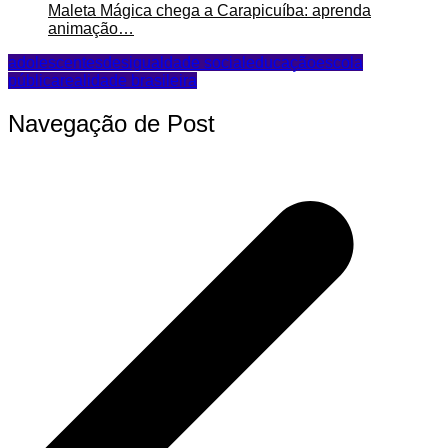
Maleta Mágica chega a Carapicuíba: aprenda
animação…
adolescentes
desigualdade social
educação
escola
pública
realidade brasileira
Navegação de Post