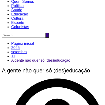
Quem Somos
Política
Saúde
Educação
Cultura
Esporte
Colunistas
Página inicial
2025
setembro
11
A gente não quer só (des)educação
A gente não quer só (des)educação