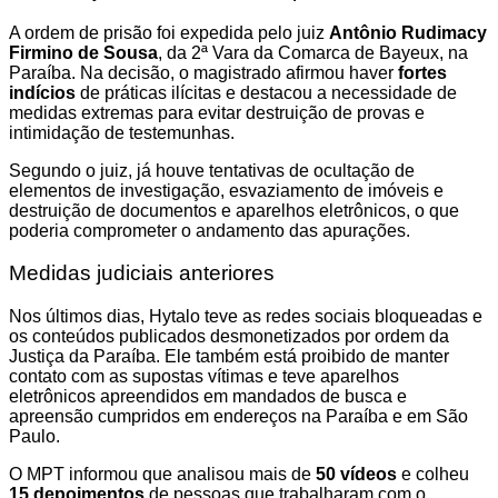
A ordem de prisão foi expedida pelo juiz
Antônio Rudimacy
Firmino de Sousa
, da 2ª Vara da Comarca de Bayeux, na
Paraíba. Na decisão, o magistrado afirmou haver
fortes
indícios
de práticas ilícitas e destacou a necessidade de
medidas extremas para evitar destruição de provas e
intimidação de testemunhas.
Segundo o juiz, já houve tentativas de ocultação de
elementos de investigação, esvaziamento de imóveis e
destruição de documentos e aparelhos eletrônicos, o que
poderia comprometer o andamento das apurações.
Medidas judiciais anteriores
Nos últimos dias, Hytalo teve as redes sociais bloqueadas e
os conteúdos publicados desmonetizados por ordem da
Justiça da Paraíba. Ele também está proibido de manter
contato com as supostas vítimas e teve aparelhos
eletrônicos apreendidos em mandados de busca e
apreensão cumpridos em endereços na Paraíba e em São
Paulo.
O MPT informou que analisou mais de
50 vídeos
e colheu
15 depoimentos
de pessoas que trabalharam com o