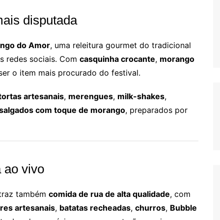
ais disputada
ngo do Amor
, uma releitura gourmet do tradicional
as redes sociais. Com
casquinha crocante
,
morango
ser o item mais procurado do festival.
tortas artesanais
,
merengues
,
milk-shakes
,
 salgados com toque de morango
, preparados por
 ao vivo
e traz também
comida de rua de alta qualidade
, com
es artesanais
,
batatas recheadas
,
churros
,
Bubble