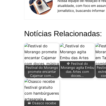
Nossa equipe de redação é res
atualidade, com foco em assun
jornalístico, buscando informar
Notícias Relacionadas:
🍓 Festival do
Festival do Morango
Morango agita Embu
Festi
promete encantar
das Artes com
estr
Cajamar com…
doces…
co
🍔 Osasco recebe