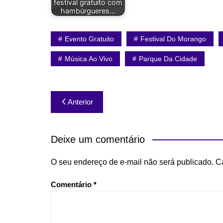
festival gratuito com
hambúrgueres…
Evento Gratuito
Festival Do Morango
Música Ao Vivo
Parque Da Cidade
Navegação
Anterior
de
Post
Deixe um comentário
O seu endereço de e-mail não será publicado.
C
Comentário
*