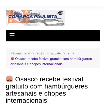
Ir
para
o
conteúdo
Página inicial
2025
agosto
7
Osasco recebe festival gratuito com hambúrgueres
artesanais e chopes internacionais
Osasco recebe festival
gratuito com hambúrgueres
artesanais e chopes
internacionais