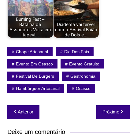
Burning Fest –
Batalha de
Diadema vai ferver
Assadores Volta em
com o Festival Baião
Itapevi…
de Dois e…
Chope Artesanal
Dia Dos Pais
Evento Em Osasco
Evento Gratuito
Festival De Burgers
Gastronomia
Hambúrguer Artesanal
Osasco
Navegação
Anterior
Próximo
de
Post
Deixe um comentário