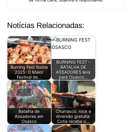
Notícias Relacionadas:
BURNING FEST –
Burning Fest Ibiúna
BATALHA DE
2025: O Maior
ASSADORES leva
Festival de…
para Osasco…
Batalha de
Churrasco, rock e
Assadores em
diversão gratuita:
Osasco
Cotia recebe o…