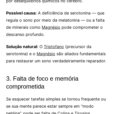
por desequilíbrios químicos no cérebro.
Possível causa:
A deficiência de serotonina — que
regula o sono por meio da melatonina — ou a falta
de minerais como
Magnésio
pode comprometer o
descanso profundo.
Solução natural:
O
Triptofano
(precursor da
serotonina) e o
Magnésio
são aliados fundamentais
para restaurar um sono verdadeiramente reparador.
3. Falta de foco e memória
comprometida
Se esquecer tarefas simples se tornou frequente ou
se sua mente parece estar sempre em “modo
neblina”, pode ser falta de
Colina
e
Tirosina
,