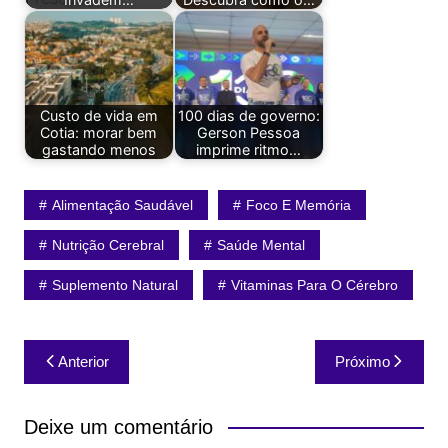
Custo de vida em
100 dias de governo:
Cotia: morar bem
Gerson Pessoa
gastando menos
imprime ritmo…
Alimentação Saudável
Foco E Memória
Nutrição Cerebral
Saúde Mental
Suplemento Natural
Vitaminas Para O Cérebro
Navegação
Anterior
Próximo
de
Post
Deixe um comentário