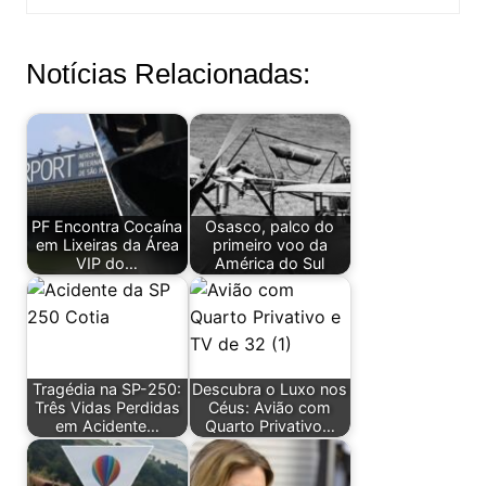
Notícias Relacionadas:
PF Encontra Cocaína
Osasco, palco do
em Lixeiras da Área
primeiro voo da
VIP do…
América do Sul
Tragédia na SP-250:
Descubra o Luxo nos
Três Vidas Perdidas
Céus: Avião com
em Acidente…
Quarto Privativo…