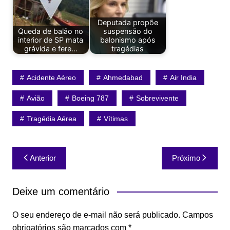
Deputada propõe
Queda de balão no
suspensão do
interior de SP mata
balonismo após
grávida e fere…
tragédias
Acidente Aéreo
Ahmedabad
Air India
Avião
Boeing 787
Sobrevivente
Tragédia Aérea
Vítimas
Navegação
Anterior
Próximo
de
Post
Deixe um comentário
O seu endereço de e-mail não será publicado.
Campos
obrigatórios são marcados com
*