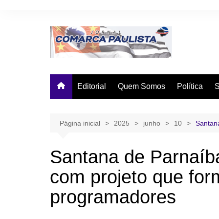
Ir
para
o
conteúdo
Editorial
Quem Somos
Política
Página inicial
2025
junho
10
Santana
Santana de Parnaíba
com projeto que for
programadores