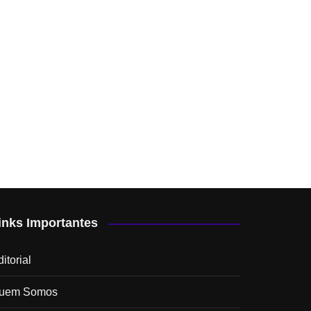
inks Importantes
itorial
uem Somos