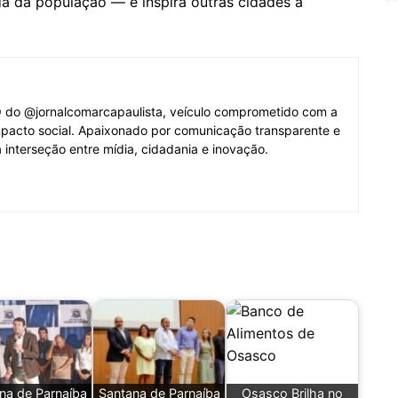
da da população — e inspira outras cidades a
O do @jornalcomarcapaulista, veículo comprometido com a
mpacto social. Apaixonado por comunicação transparente e
 interseção entre mídia, cidadania e inovação.
na de Parnaíba
Santana de Parnaíba
Osasco Brilha no