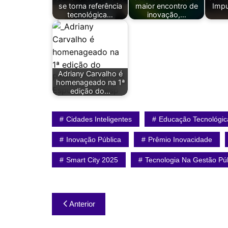
se torna referência
maior encontro de
Impu
tecnológica…
inovação,…
Adriany Carvalho é
homenageado na 1ª
edição do…
Cidades Inteligentes
Educação Tecnológic
Inovação Pública
Prêmio Inovacidade
Smart City 2025
Tecnologia Na Gestão Púb
Navegação
Anterior
de