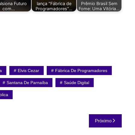
lsiona Futuro
lança "Fábrica de
Prêmio Brasil Sem
com…
Programadores"…
Fome: Uma Vitória…
a
Elvis Cezar
Fábrica De Programadores
Santana De Parnaíba
Saúde Digital
lica
Próximo