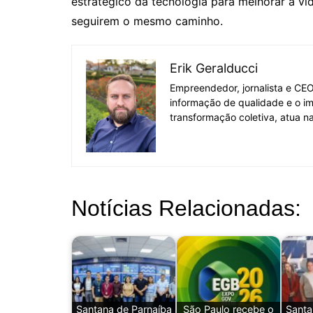
estratégico da tecnologia para melhorar a vi
seguirem o mesmo caminho.
Erik Geralducci
Empreendedor, jornalista e CE
informação de qualidade e o i
transformação coletiva, atua na
Notícias Relacionadas:
Santana de Parnaíba
São Paulo recebe o
Santa