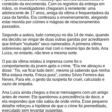
conteúdo da encomenda. Com os registros da entrega em
mãos, os investigadores chegaram à remetente: uma
adolescente de 17 anos, amiga da vítima e frequentadora da
casa da família. Ela confessou o envenenamento, alegando
estar movida por ciúmes e mágoas de relacionamentos
passados.
Segundo a autora, tudo começou no dia 14 de maio, quando
ela decidiu se vingar de duas outras garotas por acreditarem
que tinham “roubado” seus namorados. A primeira vítima
sobreviveu após passar mal com o mesmo tipo de bolo. Ana
Luiza, no entanto, não teve a mesma sorte.
O pai da vítima relatou à imprensa como foi o
comportamento da jovem após o crime. “Ela me abraçou e
disse: ‘Tio, vai ficar tudo bem’, mesmo já sabendo que minha
filha estava morta. Frieza pura”, contou Silvio Ferreira das
Neves. Para ele, o gesto da suspeita foi cruel, calculado e
vazio de empatia.
Ana Luiza ainda chegou a trocar mensagens com um amigo
antes de morrer. Ele questionou a procedência do doce, e
ela respondeu que não sabia de onde vinha. Esse pequeno
detalhe reforçou a hipótese de que o crime foi premeditado,
executado sem levantar suspeitas.