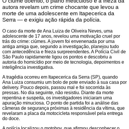
O ciúme doentio, o plano meticuloso e a frieza da
autora revelam um crime chocante que levou a
morte de uma adolescente em Itapecerica da
Serra — e exigiu ação rápida da polícia.
O caso da morte de Ana Luiza de Oliveira Neves, uma
adolescente de 17 anos, revelou uma motivação cruel por
trás do crime: ciúmes. A jovem foi envenenada por uma
antiga amiga que, segundo a investigação, planejou tudo
com antecedência e frieza surpreendentes. A Polícia Civil de
São Paulo rapidamente ligou os pontos e descobriu a
autoria do homicídio por meio de tecnologia, depoimentos e
inteligência investigativa.
A tragédia ocorreu em Itapecerica da Serra (SP), quando
Ana Luiza consumiu um bolo de pote enviado à sua casa por
delivery. Pouco depois, passou mal e foi socorrida às
pressas. No dia seguinte, não resistiu. Diante da morte
repentina e suspeita, os investigadores iniciaram uma
apuração minuciosa. O ponto de partida foi a análise das
câmeras de segurança próximas à residência da vítima, que
revelaram a placa da motocicleta responsável pela entrega
do doce.
A polícia localizou o motoboy, que afirmou desconhecer o