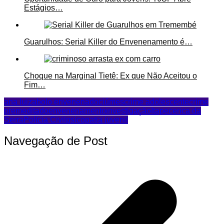
Estágios…
Guarulhos: Serial Killer do Envenenamento é…
Choque na Marginal Tietê: Ex que Não Aceitou o
Fim…
ana luiza
bolo envenenado
ciúmes
crime adolescente
crime
premeditado
envenenamento
investigação
Itapecerica da
Serra
Polícia Civil
psicopatia juvenil
Navegação de Post