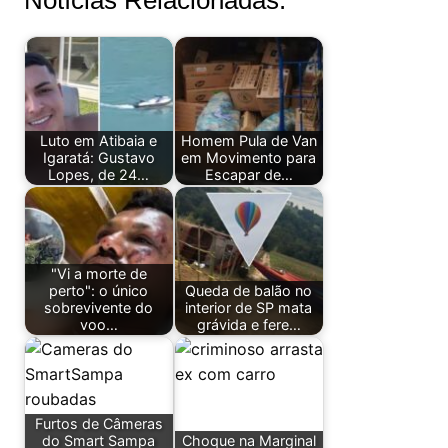
Notícias Relacionadas:
Luto em Atibaia e
Homem Pula de Van
Igaratá: Gustavo
em Movimento para
Lopes, de 24…
Escapar de…
"Vi a morte de
perto": o único
Queda de balão no
sobrevivente do
interior de SP mata
voo…
grávida e fere…
Furtos de Câmeras
do Smart Sampa
Choque na Marginal