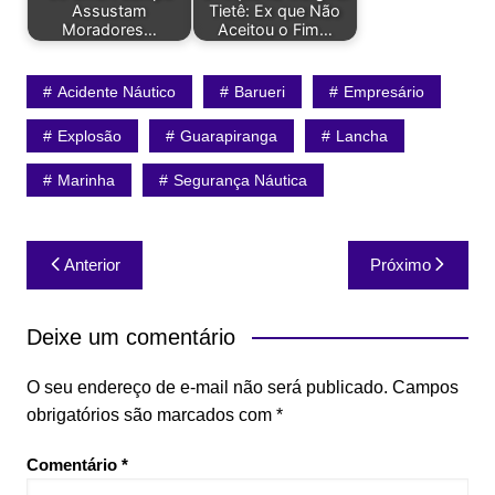
Assustam
Tietê: Ex que Não
Moradores…
Aceitou o Fim…
Acidente Náutico
Barueri
Empresário
Explosão
Guarapiranga
Lancha
Marinha
Segurança Náutica
Navegação
Anterior
Próximo
de
Post
Deixe um comentário
O seu endereço de e-mail não será publicado.
Campos
obrigatórios são marcados com
*
Comentário
*