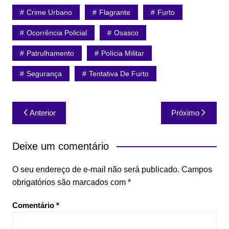
Crime Urbano
Flagrante
Furto
Ocorrência Policial
Osasco
Patrulhamento
Polícia Militar
Segurança
Tentativa De Furto
Navegação
Anterior
Próximo
de
Post
Deixe um comentário
O seu endereço de e-mail não será publicado.
Campos
obrigatórios são marcados com
*
Comentário
*