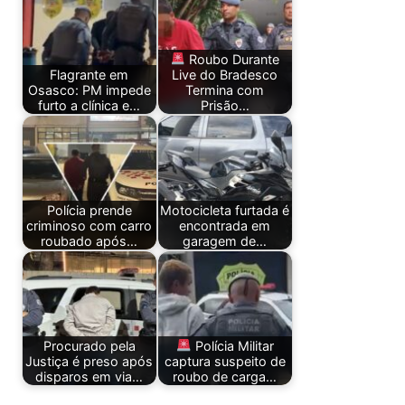
Roubo Durante
Flagrante em
Live do Bradesco
Osasco: PM impede
Termina com
furto a clínica e…
Prisão…
Polícia prende
Motocicleta furtada é
criminoso com carro
encontrada em
roubado após…
garagem de…
Procurado pela
Polícia Militar
Justiça é preso após
captura suspeito de
disparos em via…
roubo de carga…