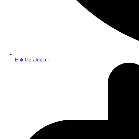
Erik Geralducci