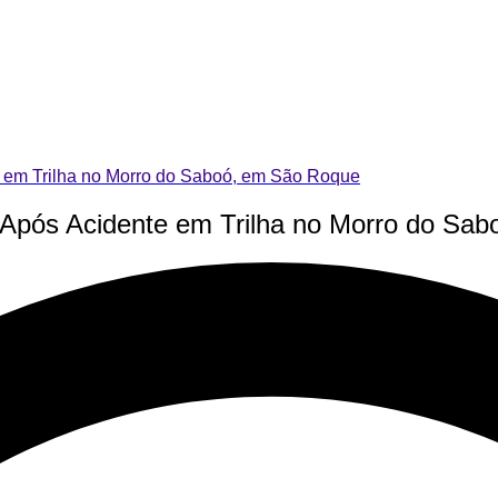
e em Trilha no Morro do Saboó, em São Roque
a Após Acidente em Trilha no Morro do Sa