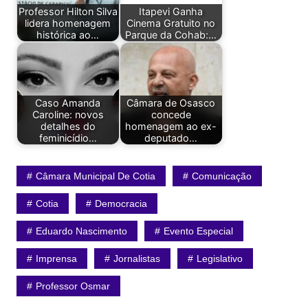
Professor Hilton Silva
Itapevi Ganha
lidera homenagem
Cinema Gratuito no
histórica ao…
Parque da Cohab:…
Caso Amanda
Câmara de Osasco
Caroline: novos
concede
detalhes do
homenagem ao ex-
feminicídio…
deputado…
Câmara Municipal De Cotia
Comunicação
Cotia
Democracia
Eduardo Nascimento
Evento Especial
Imprensa
Jornalistas
Legislativo
Professor Osmar