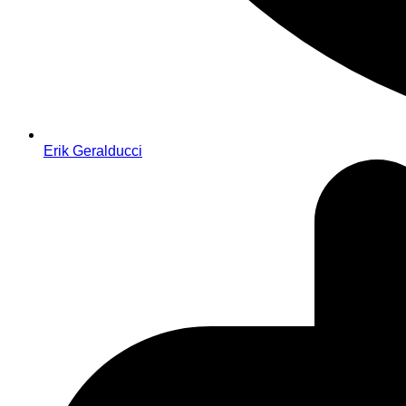
Erik Geralducci