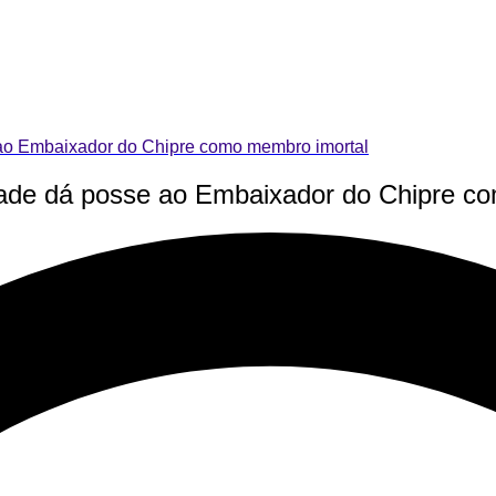
ao Embaixador do Chipre como membro imortal
ade dá posse ao Embaixador do Chipre c