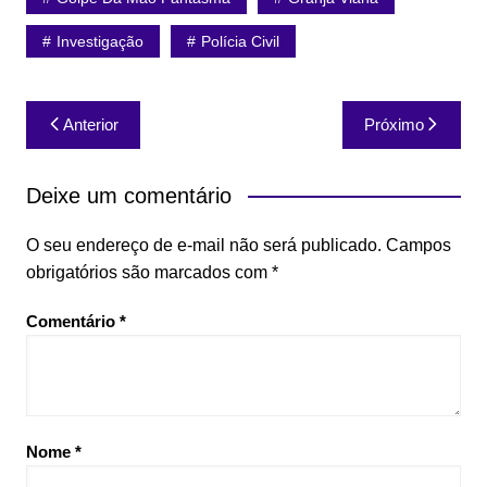
Investigação
Polícia Civil
Navegação
Anterior
Próximo
de
Post
Deixe um comentário
O seu endereço de e-mail não será publicado.
Campos
obrigatórios são marcados com
*
Comentário
*
Nome
*