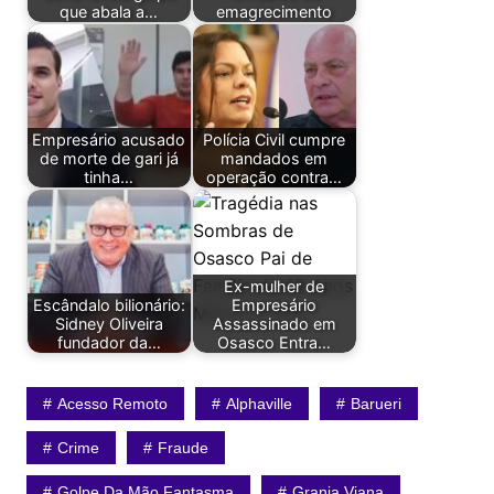
que abala a…
emagrecimento
Empresário acusado
Polícia Civil cumpre
de morte de gari já
mandados em
tinha…
operação contra…
Ex-mulher de
Escândalo bilionário:
Empresário
Sidney Oliveira
Assassinado em
fundador da…
Osasco Entra…
Acesso Remoto
Alphaville
Barueri
Crime
Fraude
Golpe Da Mão Fantasma
Granja Viana