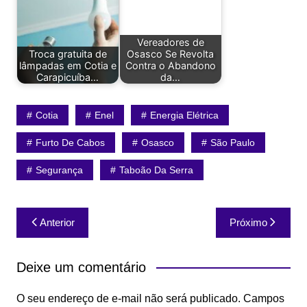
Vereadores de
Troca gratuita de
Osasco Se Revolta
lâmpadas em Cotia e
Contra o Abandono
Carapicuíba…
da…
Cotia
Enel
Energia Elétrica
Furto De Cabos
Osasco
São Paulo
Segurança
Taboão Da Serra
Navegação
Anterior
Próximo
de
Post
Deixe um comentário
O seu endereço de e-mail não será publicado.
Campos