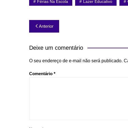
Férias Na Escola
Lazer Educativo
Navegação
Anterior
de
Post
Deixe um comentário
O seu endereço de e-mail não será publicado.
C
Comentário
*