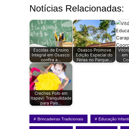
Notícias Relacionadas:
Escolas de Ensino
Osasco Promove
Vitór
Integral em Osasco:
Edição Especial do
em 
confira a…
Férias no Parque…
Co
Creches Polo em
Itapevi: Tranquilidade
para Pais…
Brincadeiras Tradicionais
Educação Infanti