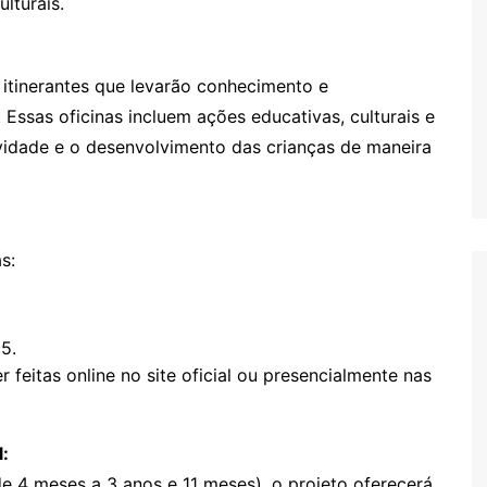
lturais.
s itinerantes que levarão conhecimento e
 Essas oficinas incluem ações educativas, culturais e
tividade e o desenvolvimento das crianças de maneira
s:
5.
 feitas online no site oficial ou presencialmente nas
l:
(de 4 meses a 3 anos e 11 meses), o projeto oferecerá