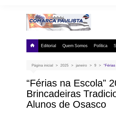
Ir
para
o
conteúdo
Editorial
Quem Somos
Política
Página inicial
2025
janeiro
9
“Férias
“Férias na Escola” 
Brincadeiras Tradici
Alunos de Osasco