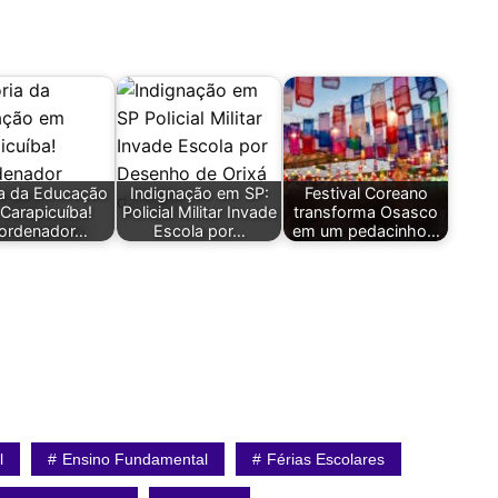
ia da Educação
Indignação em SP:
Festival Coreano
Carapicuíba!
Policial Militar Invade
transforma Osasco
ordenador…
Escola por…
em um pedacinho…
l
Ensino Fundamental
Férias Escolares