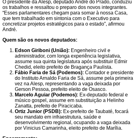
O presidente da Alesp, deputado André do Prado, conduziu
os trabalhos e ressaltou o preparo dos novos integrantes.
“Esses parlamentares chegam para somar à nossa Casa,
que tem trabalhado em sintonia com o Executivo para
concretizar projetos estratégicos para o estado”, afirmou
André.
Quem são os novos deputados:
Edson Giriboni (União):
Engenheiro civil e
administrador, com longa experiência legislativa,
assume sua quinta legislatura após substituir Edmir
Chedid, eleito prefeito de Bragança Paulista.
Fábio Faria de Sá (Podemos):
Contador e presidente
do Instituto Arnaldo Faria de Sá, assume pela primeira
vez na Alesp, representando a vaga deixada por
Gerson Pessoa, prefeito eleito de Osasco.
Marcelo Aguiar (Podemos):
Ex-deputado federal e
músico gospel, assume em substituição a Helinho
Zanatta, prefeito de Piracicaba.
Ortiz Junior (PSDB):
Ex-prefeito de Taubaté, focará
seu mandato em infraestrutura, saúde e
desenvolvimento regional, ocupando a vaga deixada
por Vinicius Camarinha, eleito prefeito de Marília.