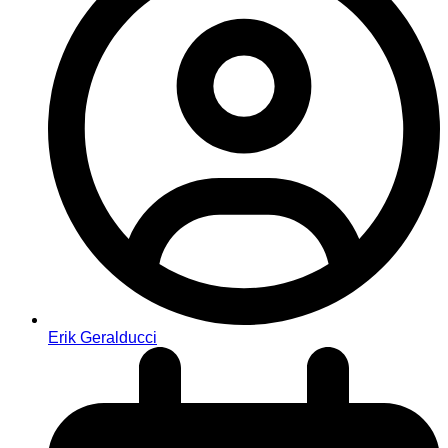
Erik Geralducci