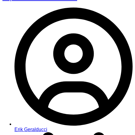
Erik Geralducci