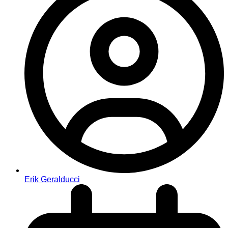
Erik Geralducci