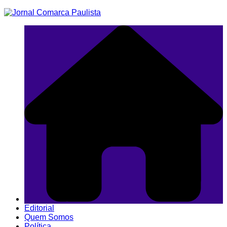
Ir
para
o
conteúdo
Editorial
Quem Somos
Política