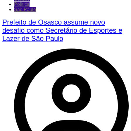
Política
São Paulo
Prefeito de Osasco assume novo
desafio como Secretário de Esportes e
Lazer de São Paulo