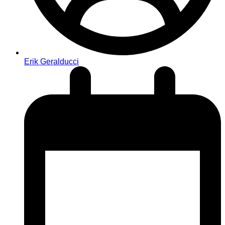
Erik Geralducci