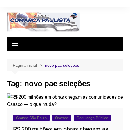
Ir
para
o
conteúdo
Página inicial
novo pac seleções
Tag:
novo pac seleções
Grande São Paulo
Osasco
Segurança Pública
R$ 200 milhões em obras chegam às