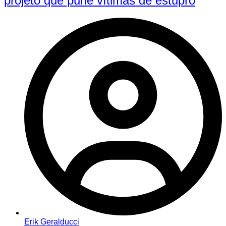
projeto que pune vítimas de estupro
Erik Geralducci