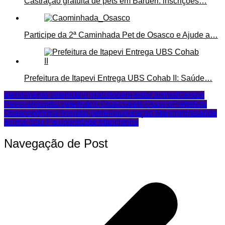
Castração gratuita de pets em Barueri: inscrições…
Participe da 2ª Caminhada Pet de Osasco e Ajude a…
Prefeitura de Itapevi Entrega UBS Cohab II: Saúde…
atendimento veterinário gratuito
bem-estar animal
Gerson
Pessoa
hospital veterinário Osasco
pets Osasco
Prefeitura
Osasco
reforma hospital pet
reinauguração Manchinha
saúde
animal São Paulo
unidade Manchinha
Navegação de Post