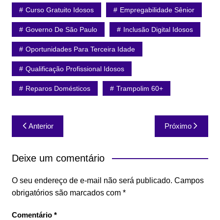
Curso Gratuito Idosos
Empregabilidade Sênior
Governo De São Paulo
Inclusão Digital Idosos
Oportunidades Para Terceira Idade
Qualificação Profissional Idosos
Reparos Domésticos
Trampolim 60+
Navegação
Anterior
Próximo
de
Post
Deixe um comentário
O seu endereço de e-mail não será publicado.
Campos
obrigatórios são marcados com
*
Comentário
*