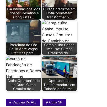
Dia Internacional dos
Cursos gratuitos em
Idosos: Desafios e
Cotia prometem
Conquistas…
transformar o…
Prefeitura de São
Carapicuíba Ganha
Paulo Abre Vagas
Impulso: Cursos
Gratuitas para…
Gratuitos do…
Cotia: Oportunidade
Oportunidade
de Ouro! Curso
Transformadora em
Gratuito de…
Taboão da Serra:…
Caucaia Do Alto
Cotia SP