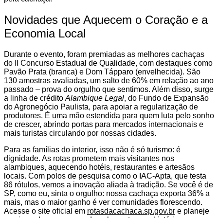
Novidades que Aquecem o Coração e a
Economia Local
Durante o evento, foram premiadas as melhores cachaças
do II Concurso Estadual de Qualidade, com destaques como
Pavão Prata (branca) e Dom Tápparo (envelhecida). São
130 amostras avaliadas, um salto de 60% em relação ao ano
passado – prova do orgulho que sentimos. Além disso, surge
a linha de crédito
Alambique Legal
, do Fundo de Expansão
do Agronegócio Paulista, para apoiar a regularização de
produtores. É uma mão estendida para quem luta pelo sonho
de crescer, abrindo portas para mercados internacionais e
mais turistas circulando por nossas cidades.
Para as famílias do interior, isso não é só turismo: é
dignidade. As rotas prometem mais visitantes nos
alambiques, aquecendo hotéis, restaurantes e artesãos
locais. Com polos de pesquisa como o IAC-Apta, que testa
86 rótulos, vemos a inovação aliada à tradição. Se você é de
SP, como eu, sinta o orgulho: nossa cachaça exporta 36% a
mais, mas o maior ganho é ver comunidades florescendo.
Acesse o site oficial em
rotasdacachaca.sp.gov.br
e planeje