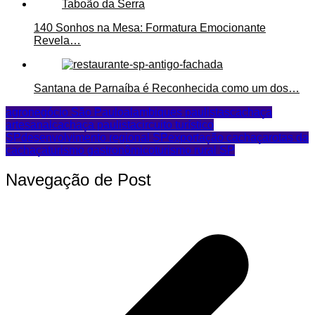
140 Sonhos na Mesa: Formatura Emocionante
Revela…
Santana de Parnaíba é Reconhecida como um dos…
agronegócio São Paulo
alambiques paulistas
cachaça
artesanal
cachaça paulista
circuito turístico
SP
desenvolvimento regional SP
exportação cachaça
rotas da
cachaça
turismo gastronômico
turismo rural SP
Navegação de Post