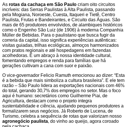
As
rotas da cachaça em São Paulo
criam oito circuitos
incríveis: das Serras Paulistas à Alta Paulista, passando
pela Mogiana, Noroeste, Cuesta, Itaqueri e Tietê, Centro
Paulista, Frutas e Bandeirantes, e Circuito das Águas. São
mais de 65 produtores envolvidos, de alambiques históricos
como o Engenho São Luiz (de 1906) à moderna Companhia
Müller de Bebidas. Para o paulistano que busca fugir da
correria da capital, isso significa experiências autênticas:
visitas guiadas, trilhas ecológicas, almoços harmonizados
com pratos regionais e até hospedagens em fazendas
acolhedoras. É um abraço à nossa identidade cultural,
fomentando empregos e renda para famílias que há
gerações cultivam a cana com suor e paixão.
O vice-governador Felicio Ramuth emocionou ao dizer: “Esta
é a bebida que mais simboliza a cultura brasileira”. E ele tem
razão – São Paulo lidera as exportações nacionais com 46%
do total, gerando 30,7% dos empregos no setor. Mas o foco
aqui é humano: secretários como Guilherme Piai, de
Agricultura, destacam como o projeto integra
sustentabilidade e ciência, ajudando pequenos produtores a
formalizarem seus negócios. Já Roberto de Lucena, de
Turismo, celebra a sequência de rotas que valorizam nosso
agronegócio paulista
, do vinho ao queijo, agora coroado
pela cachaça.