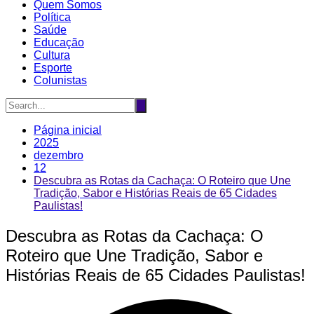
Quem Somos
Política
Saúde
Educação
Cultura
Esporte
Colunistas
Página inicial
2025
dezembro
12
Descubra as Rotas da Cachaça: O Roteiro que Une
Tradição, Sabor e Histórias Reais de 65 Cidades
Paulistas!
Descubra as Rotas da Cachaça: O
Roteiro que Une Tradição, Sabor e
Histórias Reais de 65 Cidades Paulistas!