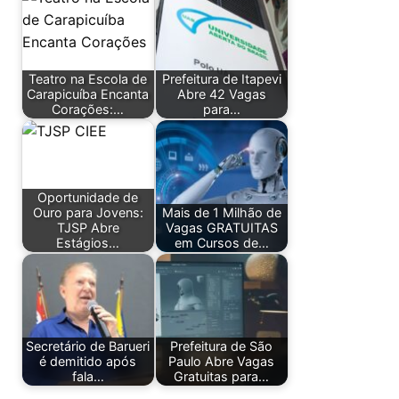
Teatro na Escola de
Prefeitura de Itapevi
Carapicuíba Encanta
Abre 42 Vagas
Corações:…
para…
Oportunidade de
Ouro para Jovens:
Mais de 1 Milhão de
TJSP Abre
Vagas GRATUITAS
Estágios…
em Cursos de…
Secretário de Barueri
Prefeitura de São
é demitido após
Paulo Abre Vagas
fala…
Gratuitas para…