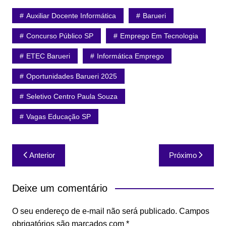
Auxiliar Docente Informática
Barueri
Concurso Público SP
Emprego Em Tecnologia
ETEC Barueri
Informática Emprego
Oportunidades Barueri 2025
Seletivo Centro Paula Souza
Vagas Educação SP
Navegação
Anterior
Próximo
de
Post
Deixe um comentário
O seu endereço de e-mail não será publicado.
Campos
obrigatórios são marcados com
*