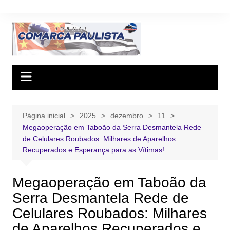
Ir
para
o
conteúdo
Página inicial
2025
dezembro
11
Megaoperação em Taboão da Serra Desmantela Rede
de Celulares Roubados: Milhares de Aparelhos
Recuperados e Esperança para as Vítimas!
Megaoperação em Taboão da
Serra Desmantela Rede de
Celulares Roubados: Milhares
de Aparelhos Recuperados e