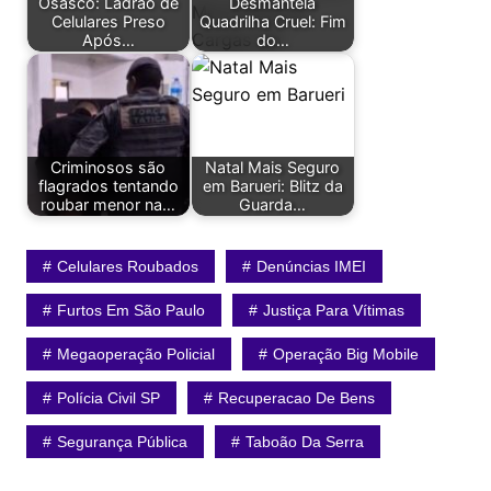
Osasco: Ladrão de
Desmantela
Celulares Preso
Quadrilha Cruel: Fim
Após…
do…
Criminosos são
Natal Mais Seguro
flagrados tentando
em Barueri: Blitz da
roubar menor na…
Guarda…
Celulares Roubados
Denúncias IMEI
Furtos Em São Paulo
Justiça Para Vítimas
Megaoperação Policial
Operação Big Mobile
Polícia Civil SP
Recuperacao De Bens
Segurança Pública
Taboão Da Serra