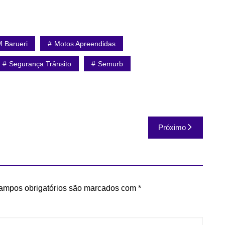
 Barueri
Motos Apreendidas
Segurança Trânsito
Semurb
Próximo
ampos obrigatórios são marcados com
*