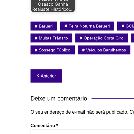
Osasco Ganha
Reajuste Histórico:…
Barueri
Feira Noturna Barueri
GCM
Multas Trânsito
Operação Corta Giro
Sossego Público
Veículos Barulhentos
Navegação
Anterior
de
Post
Deixe um comentário
O seu endereço de e-mail não será publicado.
C
Comentário
*