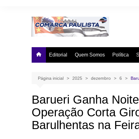
Ir
para
o
conteúdo
Editorial
Quem Somos
Política
Página inicial
2025
dezembro
6
Baru
Barueri Ganha Noite
Operação Corta Gir
Barulhentas na Feir