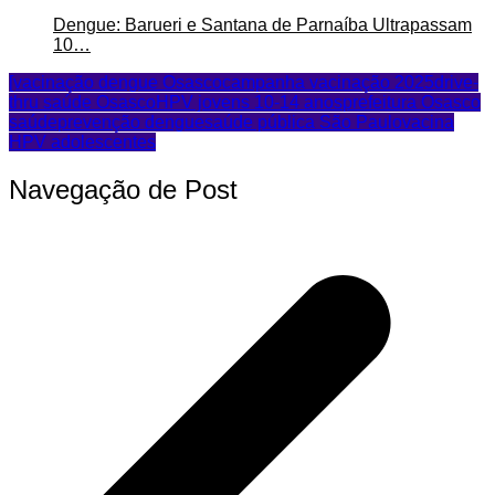
Dengue: Barueri e Santana de Parnaíba Ultrapassam
10…
[vacinação dengue Osasco
campanha vacinação 2025
drive-
thru saúde Osasco
HPV jovens 10-14 anos
prefeitura Osasco
saúde
prevenção dengue
saúde pública São Paulo
vacina
HPV adolescentes
Navegação de Post