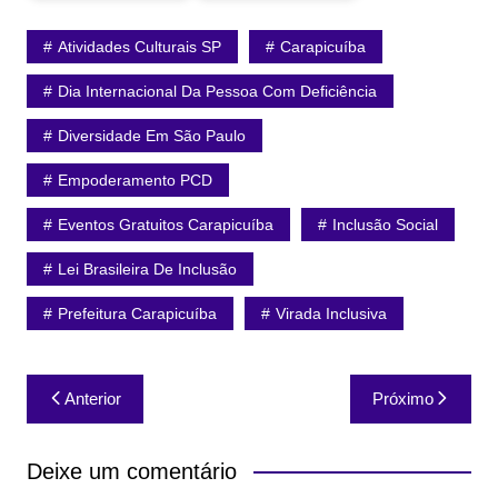
Atividades Culturais SP
Carapicuíba
Dia Internacional Da Pessoa Com Deficiência
Diversidade Em São Paulo
Empoderamento PCD
Eventos Gratuitos Carapicuíba
Inclusão Social
Lei Brasileira De Inclusão
Prefeitura Carapicuíba
Virada Inclusiva
Navegação
Anterior
Próximo
de
Post
Deixe um comentário