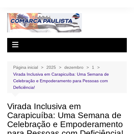
Ir
para
o
conteúdo
Página inicial
2025
dezembro
1
Virada Inclusiva em Carapicuíba: Uma Semana de
Celebração e Empoderamento para Pessoas com
Deficiência!
Virada Inclusiva em
Carapicuíba: Uma Semana de
Celebração e Empoderamento
para Pessoas com Deficiência!