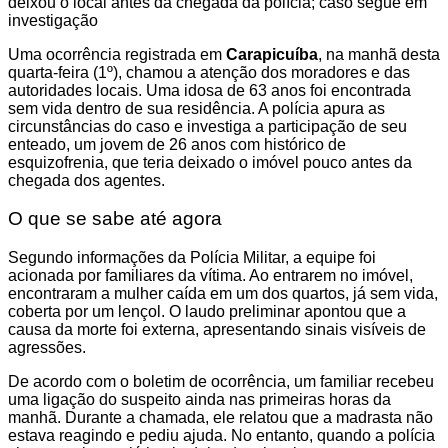
deixou o local antes da chegada da polícia; caso segue em
investigação
Uma ocorrência registrada em
Carapicuíba
, na manhã desta
quarta-feira (1º), chamou a atenção dos moradores e das
autoridades locais. Uma idosa de 63 anos foi encontrada
sem vida dentro de sua residência. A polícia apura as
circunstâncias do caso e investiga a participação de seu
enteado, um jovem de 26 anos com histórico de
esquizofrenia, que teria deixado o imóvel pouco antes da
chegada dos agentes.
O que se sabe até agora
Segundo informações da Polícia Militar, a equipe foi
acionada por familiares da vítima. Ao entrarem no imóvel,
encontraram a mulher caída em um dos quartos, já sem vida,
coberta por um lençol. O laudo preliminar apontou que a
causa da morte foi externa, apresentando sinais visíveis de
agressões.
De acordo com o boletim de ocorrência, um familiar recebeu
uma ligação do suspeito ainda nas primeiras horas da
manhã. Durante a chamada, ele relatou que a madrasta não
estava reagindo e pediu ajuda. No entanto, quando a polícia