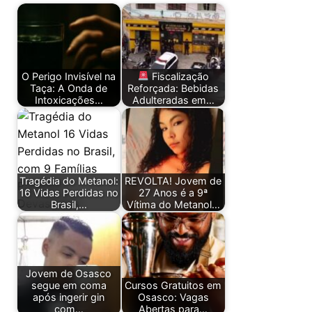
O Perigo Invisível na
Fiscalização
Taça: A Onda de
Reforçada: Bebidas
Intoxicações…
Adulteradas em…
Tragédia do Metanol:
REVOLTA! Jovem de
16 Vidas Perdidas no
27 Anos é a 9ª
Brasil,…
Vítima do Metanol…
Jovem de Osasco
segue em coma
Cursos Gratuitos em
após ingerir gin
Osasco: Vagas
com…
Abertas para…