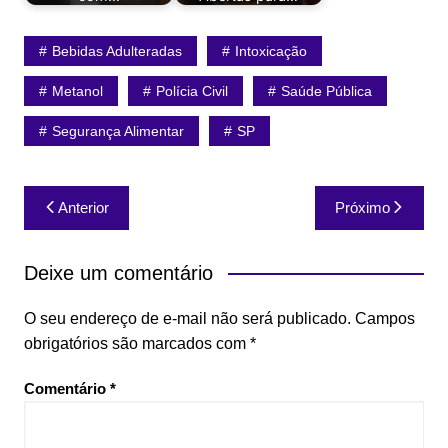
Bebidas Adulteradas
Intoxicação
Metanol
Polícia Civil
Saúde Pública
Segurança Alimentar
SP
Navegação
Anterior
Próximo
de
Post
Deixe um comentário
O seu endereço de e-mail não será publicado.
Campos
obrigatórios são marcados com
*
Comentário
*