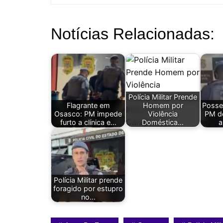
Notícias Relacionadas:
Polícia Militar Prende
Flagrante em
Homem por
Posse 
Osasco: PM impede
Violência
PM de
furto a clínica e…
Doméstica…
a
Polícia Militar prende
foragido por estupro
no…