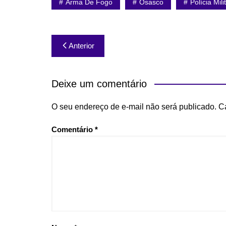
Arma De Fogo
Osasco
Polícia Mili
Navegação
Anterior
de
Post
Deixe um comentário
O seu endereço de e-mail não será publicado.
C
Comentário
*