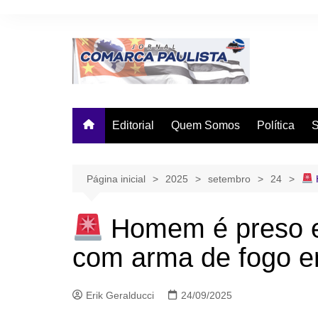
Ir
para
o
conteúdo
Editorial
Quem Somos
Política
Página inicial
2025
setembro
24
Homem é preso e
com arma de fogo 
Erik Geralducci
24/09/2025