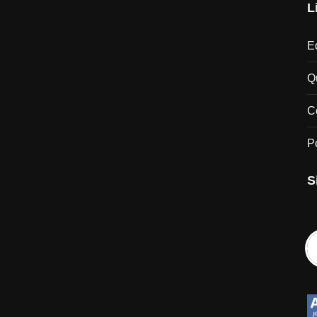
L
Ed
Q
C
P
S