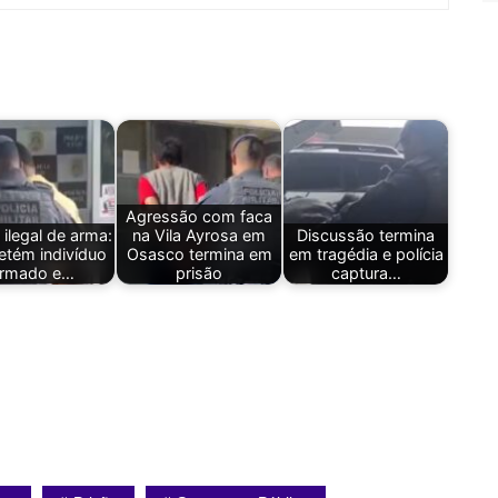
Agressão com faca
ilegal de arma:
na Vila Ayrosa em
Discussão termina
tém indivíduo
Osasco termina em
em tragédia e polícia
rmado e…
prisão
captura…