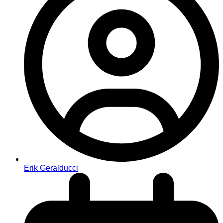
Erik Geralducci