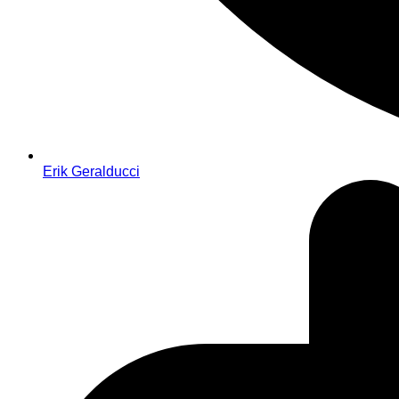
Erik Geralducci