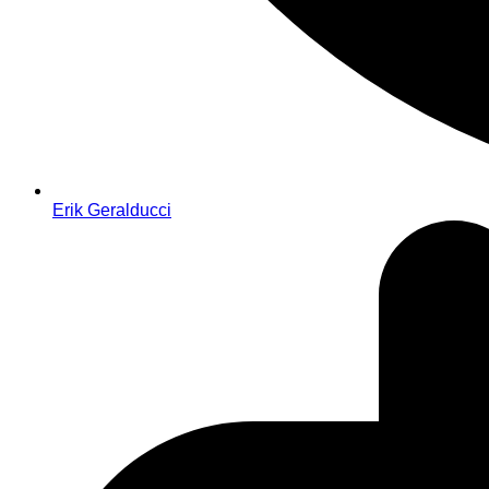
Erik Geralducci