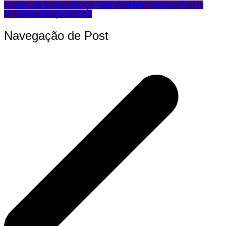
captura de foragido
Força Tática
homicídio
osasco
Polícia
Militar
segurança pública
Navegação de Post