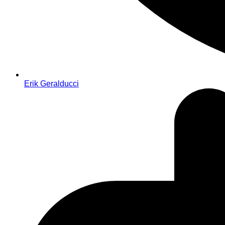
Erik Geralducci