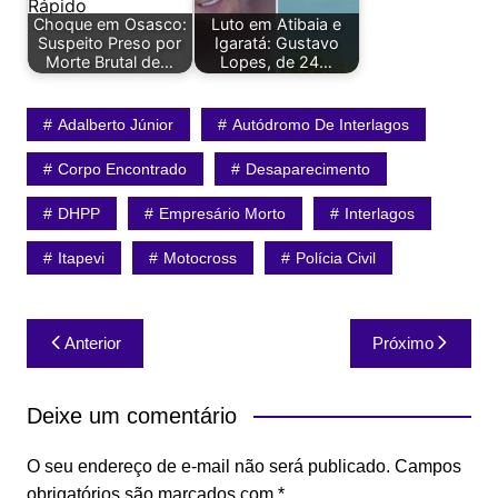
Choque em Osasco:
Luto em Atibaia e
Suspeito Preso por
Igaratá: Gustavo
Morte Brutal de…
Lopes, de 24…
Adalberto Júnior
Autódromo De Interlagos
Corpo Encontrado
Desaparecimento
DHPP
Empresário Morto
Interlagos
Itapevi
Motocross
Polícia Civil
Navegação
Anterior
Próximo
de
Post
Deixe um comentário
O seu endereço de e-mail não será publicado.
Campos
obrigatórios são marcados com
*