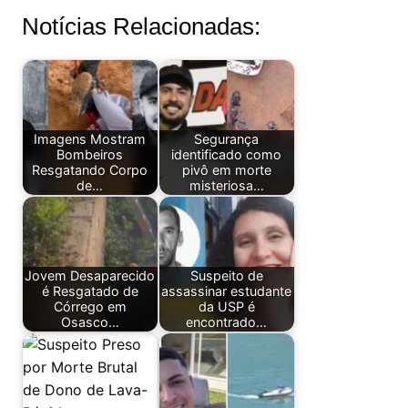
Notícias Relacionadas:
Imagens Mostram
Segurança
Bombeiros
identificado como
Resgatando Corpo
pivô em morte
de…
misteriosa…
Jovem Desaparecido
Suspeito de
é Resgatado de
assassinar estudante
Córrego em
da USP é
Osasco…
encontrado…