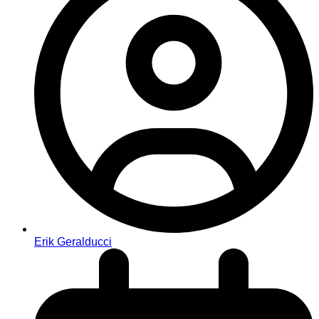
Erik Geralducci