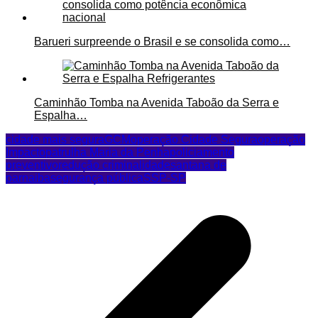
Barueri surpreende o Brasil e se consolida como…
Caminhão Tomba na Avenida Taboão da Serra e
Espalha…
cidade mais segura
GCM
operação Cidade Segura
operação
Impacto
patrulha Maria da Penha
policiamento
preventivo
redução criminalidade
santana de
parnaiba
segurança pública
SSP-SP
Navegação
de
Post