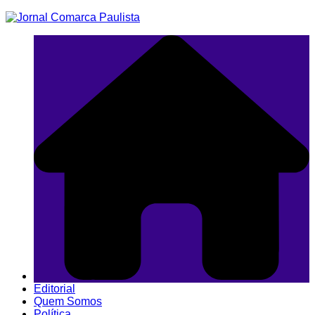
Ir
para
o
conteúdo
Editorial
Quem Somos
Política