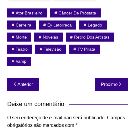
Ator Brasileiro
Câncer De Próstata
Carreira
Ey Latorraca
Legado
Morte
Novelas
Retiro Dos Artistas
Teatro
Televisão
TV Pirata
Vamp
Navegação
Anterior
Próximo
de
Post
Deixe um comentário
O seu endereço de e-mail não será publicado.
Campos
obrigatórios são marcados com
*