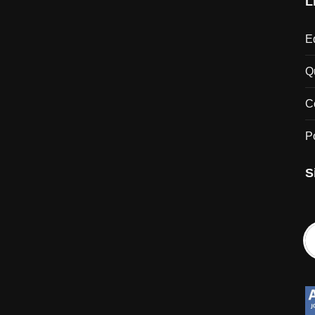
L
Ed
Q
C
P
S