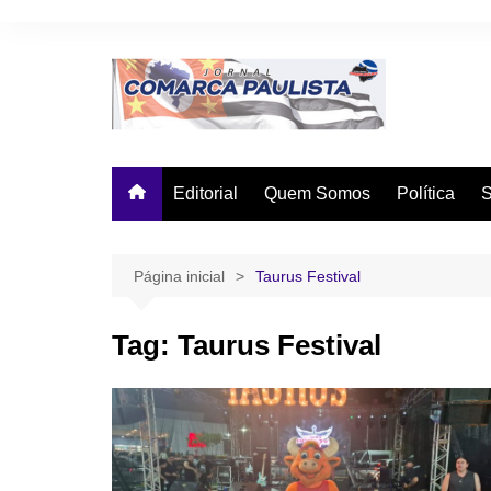
Ir
para
o
conteúdo
Editorial
Quem Somos
Política
Página inicial
Taurus Festival
Tag:
Taurus Festival