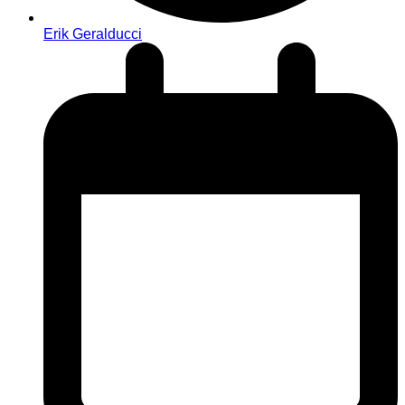
Erik Geralducci