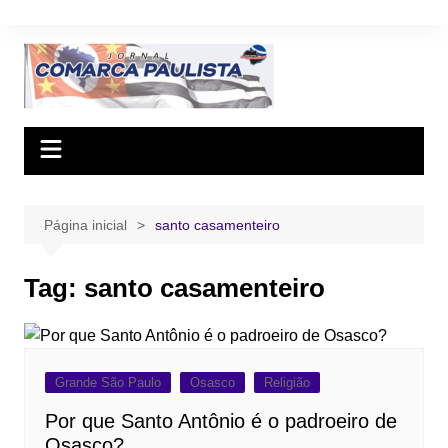
Ir
para
o
conteúdo
Página inicial
santo casamenteiro
Tag:
santo casamenteiro
Grande São Paulo
Osasco
Religião
Por que Santo Antônio é o padroeiro de
Osasco?